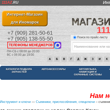
Ин
111AZ
.RU
Интернет-Магазин
для Иномарок
11
+7 (909) 281-50-61
Поиск по прайс-листу
+7 (905) 138-55-50
ТЕЛЕФОНЫ МЕНЕДЖЕРОВ
ПН-СБ с 08:00 до 20:00
ВС с 08:00 до 19:00
А
Б
В
Г
Д
Ж
З
И
К
КАТАЛОГИ ПОДБОРА
АВТОАКСЕССУАРЫ
АВТОМУЗЫКА,
ЗАПЧАСТЕЙ
НАВИГАЦИЯ И
ОХРАННЫЕ СИСТЕМЫ
Нам н
Инструмент и ключи
—
Съемники, приспособления, спецключи
– съемни