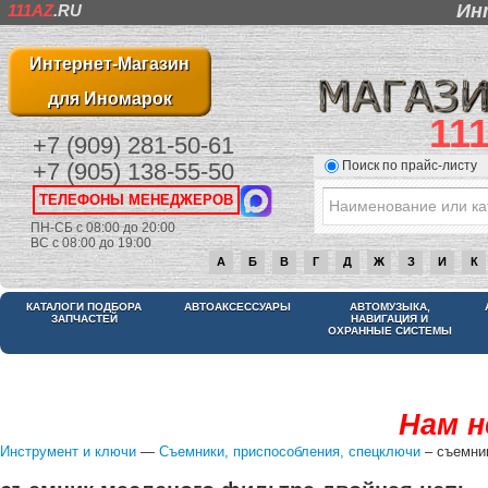
Ин
111AZ
.RU
Интернет-Магазин
для Иномарок
11
+7 (909) 281-50-61
Поиск по прайс-листу
+7 (905) 138-55-50
ТЕЛЕФОНЫ МЕНЕДЖЕРОВ
ПН-СБ с 08:00 до 20:00
ВС с 08:00 до 19:00
А
Б
В
Г
Д
Ж
З
И
К
КАТАЛОГИ ПОДБОРА
АВТОАКСЕССУАРЫ
АВТОМУЗЫКА,
ЗАПЧАСТЕЙ
НАВИГАЦИЯ И
ОХРАННЫЕ СИСТЕМЫ
Нам н
Инструмент и ключи
—
Съемники, приспособления, спецключи
– съемни