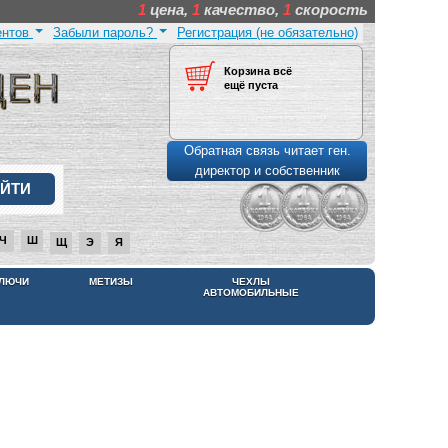
1
цена,
1
качество,
1
скорость
ентов
Забыли пароль?
Регистрация (не обязательно)
Корзина всё
ещё пуста
Обратная связь читает ген.
директор и собственник
Ч
Ш
Щ
Э
Я
КЛЮЧИ
МЕТИЗЫ
ЧЕХЛЫ
АВТОМОБИЛЬНЫЕ