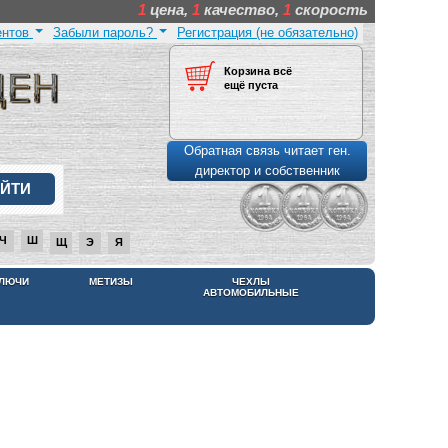
1
цена,
1
качество,
1
скорость
ентов
Забыли пароль?
Регистрация (не обязательно)
Корзина всё
ещё пуста
Обратная связь читает ген.
директор и собственник
Ч
Ш
Щ
Э
Я
КЛЮЧИ
МЕТИЗЫ
ЧЕХЛЫ
АВТОМОБИЛЬНЫЕ