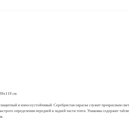
х89х119 см.
езащитный и износоустойчивый. Серебристая окраска служит прекрасным свет
быстрого определения передней и задней части тента. Упаковка содержит табл
я.