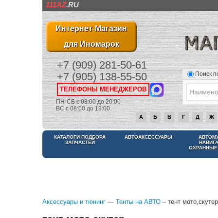
111AZ
.RU
Интернет-Магазин
для Иномарок
+7 (909) 281-50-61
Поиск п
+7 (905) 138-55-50
ТЕЛЕФОНЫ МЕНЕДЖЕРОВ
ПН-СБ с 08:00 до 20:00
ВС с 08:00 до 19:00
А
Б
В
Г
Д
Ж
КАТАЛОГИ ПОДБОРА
АВТОАКСЕССУАРЫ
АВТОМ
ЗАПЧАСТЕЙ
НАВИГ
ОХРАННЫЕ
Аксессуары и тюнинг
—
Тенты на АВТО
– тент мото,скутер