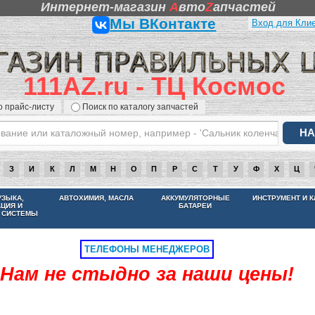
Интернет-магазин
A
вто
Z
апчастей
Мы ВКонтакте
Вход для Кли
111AZ.ru - ТЦ Космос
о прайс-листу
Поиск по каталогу запчастей
З
И
К
Л
М
Н
О
П
Р
С
Т
У
Ф
Х
Ц
НАМ НЕ СТЫДНО ЗА НАШИ ЦЕНЫ
УЗЫКА,
АВТОХИМИЯ, МАСЛА
АККУМУЛЯТОРНЫЕ
ИНСТРУМЕНТ И 
АЦИЯ И
БАТАРЕИ
 СИСТЕМЫ
ТЕЛЕФОНЫ МЕНЕДЖЕРОВ
Нам не стыдно за наши цены!