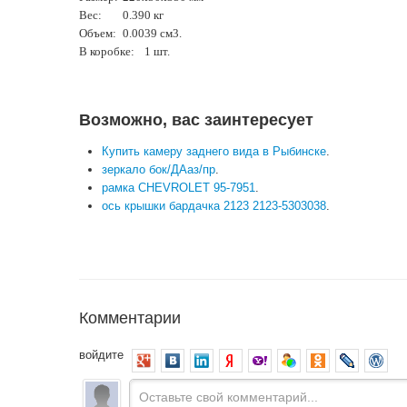
Вес:
0.390 кг
Объем:
0.0039 cм3.
В коробке:
1 шт.
Возможно, вас заинтересует
Купить камеру заднего вида в Рыбинске
.
зеркало бок/ДАаз/пр
.
рамка CHEVROLET 95-7951
.
ось крышки бардачка 2123 2123-5303038
.
Комментарии
войдите