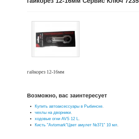
гайкорез 12-16мм Сервис Ключ 7235
гайкорез 12-16мм
Возможно, вас заинтересует
Купить автоаксессуары в Рыбинске
.
чехлы на дворники
.
ходовые огни AVS 12 L
.
Кисть "Avtomark"Цвет амулет №371" 10 мл
.