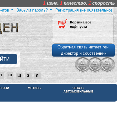
1
цена,
1
качество,
1
скорость
ентов
Забыли пароль?
Регистрация (не обязательно)
Корзина всё
ещё пуста
Обратная связь читает ген.
директор и собственник
Ч
Ш
Щ
Э
Я
КЛЮЧИ
МЕТИЗЫ
ЧЕХЛЫ
АВТОМОБИЛЬНЫЕ