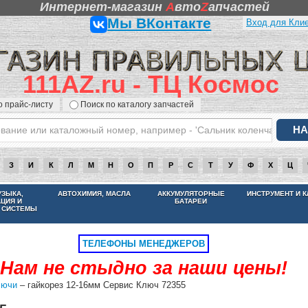
Интернет-магазин
A
вто
Z
апчастей
Мы ВКонтакте
Вход для Кли
111AZ.ru - ТЦ Космос
о прайс-листу
Поиск по каталогу запчастей
З
И
К
Л
М
Н
О
П
Р
С
Т
У
Ф
Х
Ц
НАМ НЕ СТЫДНО ЗА НАШИ ЦЕНЫ
УЗЫКА,
АВТОХИМИЯ, МАСЛА
АККУМУЛЯТОРНЫЕ
ИНСТРУМЕНТ И 
АЦИЯ И
БАТАРЕИ
 СИСТЕМЫ
ТЕЛЕФОНЫ МЕНЕДЖЕРОВ
Нам не стыдно за наши цены!
лючи
– гайкорез 12-16мм Сервис Ключ 72355