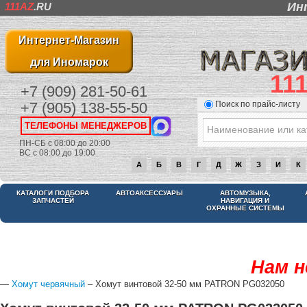
Ин
111AZ
.RU
Интернет-Магазин
для Иномарок
11
+7 (909) 281-50-61
Поиск по прайс-листу
+7 (905) 138-55-50
ТЕЛЕФОНЫ МЕНЕДЖЕРОВ
ПН-СБ с 08:00 до 20:00
ВС с 08:00 до 19:00
А
Б
В
Г
Д
Ж
З
И
К
КАТАЛОГИ ПОДБОРА
АВТОАКСЕССУАРЫ
АВТОМУЗЫКА,
ЗАПЧАСТЕЙ
НАВИГАЦИЯ И
ОХРАННЫЕ СИСТЕМЫ
Нам н
—
Хомут червячный
– Хомут винтовой 32-50 мм PATRON PG032050