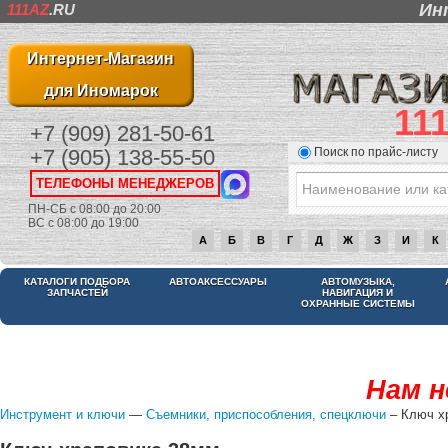
Ин
111AZ
.RU
Интернет-Магазин
для Иномарок
11
+7 (909) 281-50-61
Поиск по прайс-листу
+7 (905) 138-55-50
ТЕЛЕФОНЫ МЕНЕДЖЕРОВ
ПН-СБ с 08:00 до 20:00
ВС с 08:00 до 19:00
А
Б
В
Г
Д
Ж
З
И
К
КАТАЛОГИ ПОДБОРА
АВТОАКСЕССУАРЫ
АВТОМУЗЫКА,
ЗАПЧАСТЕЙ
НАВИГАЦИЯ И
ОХРАННЫЕ СИСТЕМЫ
Нам н
Инструмент и ключи
—
Съемники, приспособления, спецключи
– Ключ х