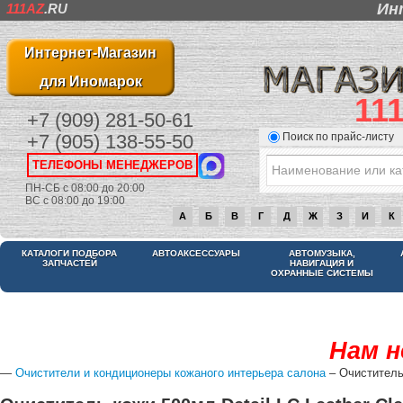
Ин
111AZ
.RU
Интернет-Магазин
для Иномарок
11
+7 (909) 281-50-61
Поиск по прайс-листу
+7 (905) 138-55-50
ТЕЛЕФОНЫ МЕНЕДЖЕРОВ
ПН-СБ с 08:00 до 20:00
ВС с 08:00 до 19:00
А
Б
В
Г
Д
Ж
З
И
К
КАТАЛОГИ ПОДБОРА
АВТОАКСЕССУАРЫ
АВТОМУЗЫКА,
ЗАПЧАСТЕЙ
НАВИГАЦИЯ И
ОХРАННЫЕ СИСТЕМЫ
Нам н
—
Очистители и кондиционеры кожаного интерьера салона
– Очиститель 