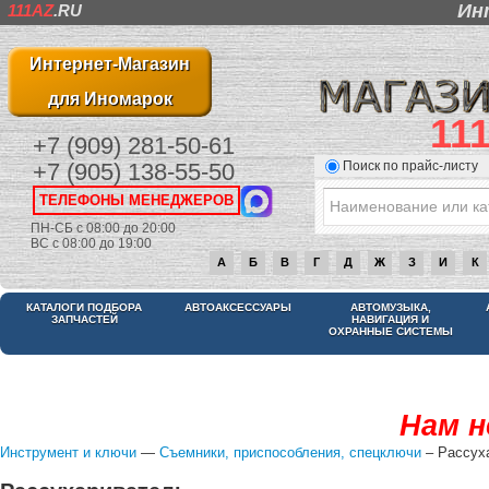
Ин
111AZ
.RU
Интернет-Магазин
для Иномарок
11
+7 (909) 281-50-61
Поиск по прайс-листу
+7 (905) 138-55-50
ТЕЛЕФОНЫ МЕНЕДЖЕРОВ
ПН-СБ с 08:00 до 20:00
ВС с 08:00 до 19:00
А
Б
В
Г
Д
Ж
З
И
К
КАТАЛОГИ ПОДБОРА
АВТОАКСЕССУАРЫ
АВТОМУЗЫКА,
ЗАПЧАСТЕЙ
НАВИГАЦИЯ И
ОХРАННЫЕ СИСТЕМЫ
Нам н
Инструмент и ключи
—
Съемники, приспособления, спецключи
– Рассух