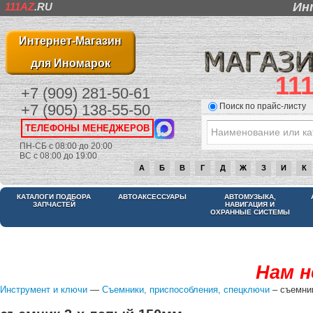
Ин
111AZ
.RU
Интернет-Магазин
для Иномарок
11
+7 (909) 281-50-61
Поиск по прайс-листу
+7 (905) 138-55-50
ТЕЛЕФОНЫ МЕНЕДЖЕРОВ
ПН-СБ с 08:00 до 20:00
ВС с 08:00 до 19:00
А
Б
В
Г
Д
Ж
З
И
К
КАТАЛОГИ ПОДБОРА
АВТОАКСЕССУАРЫ
АВТОМУЗЫКА,
ЗАПЧАСТЕЙ
НАВИГАЦИЯ И
ОХРАННЫЕ СИСТЕМЫ
Нам н
Инструмент и ключи
—
Съемники, приспособления, спецключи
– съемни